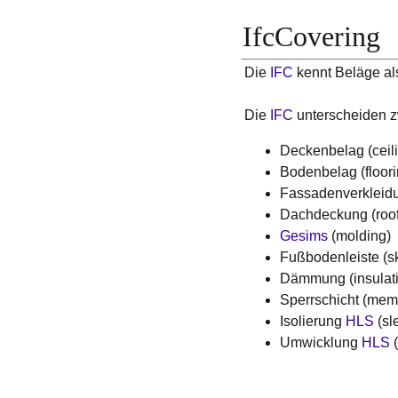
IfcCovering
Die
IFC
kennt Beläge als
Die
IFC
unterscheiden z
Deckenbelag (ceil
Bodenbelag (floori
Fassadenverkleidu
Dachdeckung (roof
Gesims
(molding)
Fußbodenleiste (sk
Dämmung (insulat
Sperrschicht (mem
Isolierung
HLS
(sl
Umwicklung
HLS
(