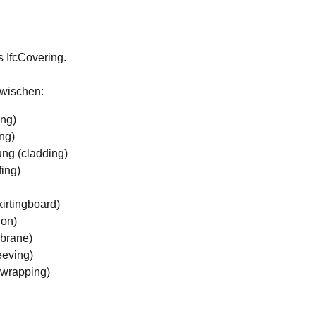
 IfcCovering.
wischen:
ing)
ng)
ng (cladding)
ing)
irtingboard)
ion)
brane)
eeving)
wrapping)